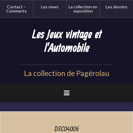
Aller
Contact –
Les news
La collection en
Les dessins
au
Comments
exposition
contenu
principal
Les Jeux vintage et
l'Automobile
La collection de Pagérolau
DSC04006