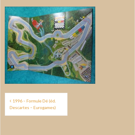
Navigation
1996 – Formule Dé (éd.
de
Descartes – Eurogames)
l’article