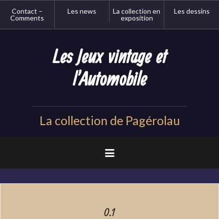
Aller
Contact –
Les news
La collection en
Les dessins
au
Comments
exposition
contenu
principal
Les Jeux vintage et
l'Automobile
La collection de Pagérolau
0.1