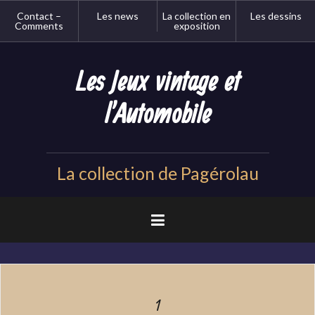
Aller
Contact –
Les news
La collection en
Les dessins
au
Comments
exposition
contenu
principal
Les Jeux vintage et
l'Automobile
La collection de Pagérolau
1