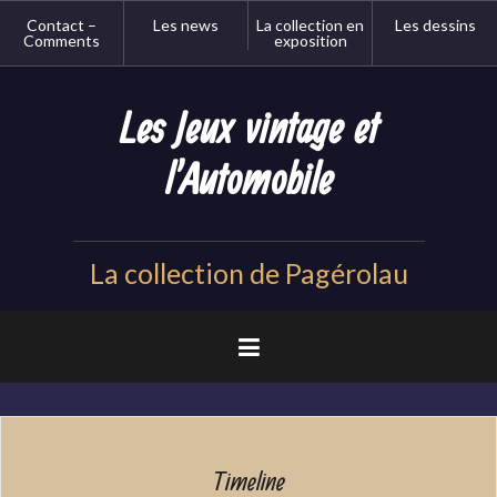
Aller
Contact –
Les news
La collection en
Les dessins
au
Comments
exposition
contenu
principal
Les Jeux vintage et
l'Automobile
La collection de Pagérolau
Timeline