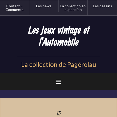
Aller
Contact –
Les news
La collection en
Les dessins
au
Comments
exposition
contenu
principal
Les Jeux vintage et
l'Automobile
La collection de Pagérolau
15