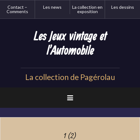
Aller
Contact –
Les news
La collection en
Les dessins
au
Comments
exposition
contenu
principal
Les Jeux vintage et
l'Automobile
La collection de Pagérolau
1 (2)