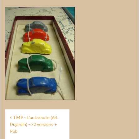
Navigation
1949 – L’autoroute (éd.
de
Dujardin) –>2 versions +
Pub
l’article