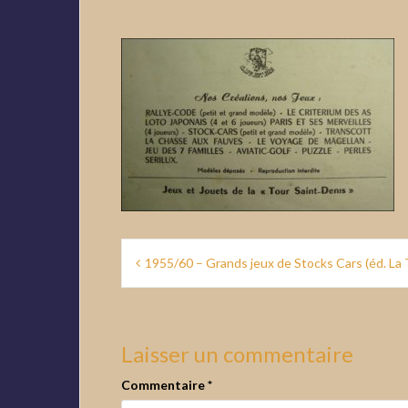
Navigation
1955/60 – Grands jeux de Stocks Cars (éd. La 
de
l’article
Laisser un commentaire
Commentaire
*