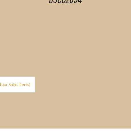
DSC02654
Tour Saint Denis)