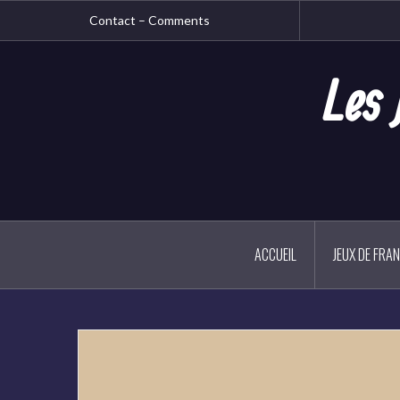
Aller
Contact – Comments
au
contenu
principal
Les 
ACCUEIL
JEUX DE FRA