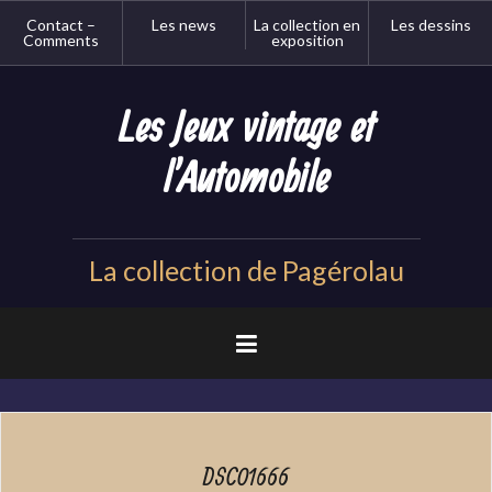
Aller
Contact –
Les news
La collection en
Les dessins
au
Comments
exposition
contenu
principal
Les Jeux vintage et
l'Automobile
La collection de Pagérolau
DSC01666