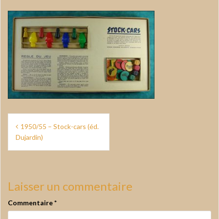
Navigation
1950/55 – Stock-cars (éd.
de
Dujardin)
l’article
Laisser un commentaire
Commentaire
*