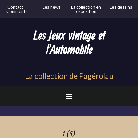
Aller
Contact –
Les news
La collection en
Les dessins
au
Comments
exposition
contenu
principal
Les Jeux vintage et
l'Automobile
La collection de Pagérolau
1 (6)