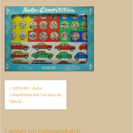
Navigation
1955/60 – Auto-
de
compétition (éd. Les jeux du
Djeco)
l’article
Laisser un commentaire