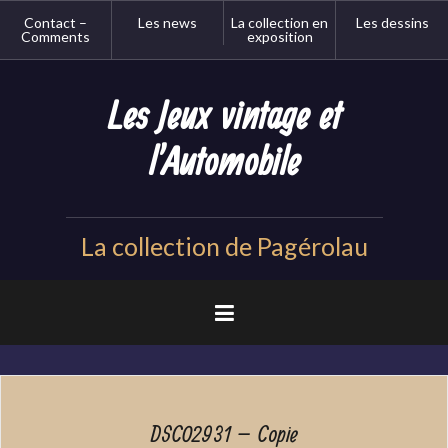
Aller
Contact –
Les news
La collection en
Les dessins
au
Comments
exposition
contenu
principal
Les Jeux vintage et
l'Automobile
La collection de Pagérolau
DSC02931 – Copie