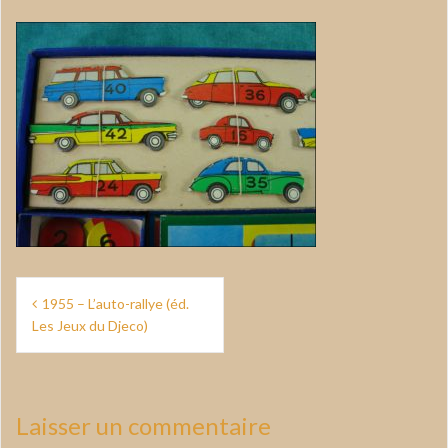
Navigation
1955 – L’auto-rallye (éd.
de
Les Jeux du Djeco)
l’article
Laisser un commentaire