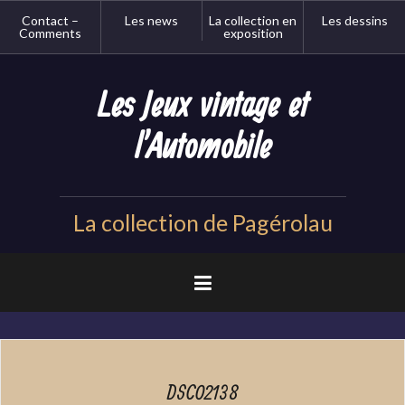
Aller
Contact –
Les news
La collection en
Les dessins
au
Comments
exposition
contenu
principal
Les Jeux vintage et
l'Automobile
La collection de Pagérolau
DSC02138