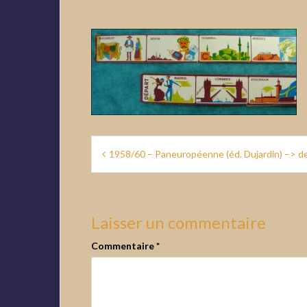
Navigation
1958/60 – Paneuropéenne (éd. Dujardin) –> d
de
l’article
Laisser un commentaire
Commentaire
*