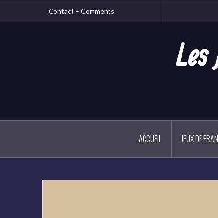
Aller
Contact – Comments
au
contenu
principal
Les 
ACCUEIL
JEUX DE FRA