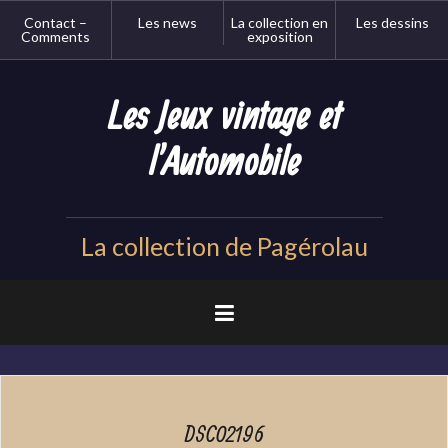
Aller
Contact –
Les news
La collection en
Les dessins
au
Comments
exposition
contenu
principal
Les Jeux vintage et
l'Automobile
La collection de Pagérolau
DSC02196