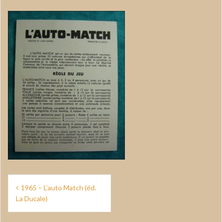
Navigation
1965 – L’auto Match (éd.
de
La Ducale)
l’article