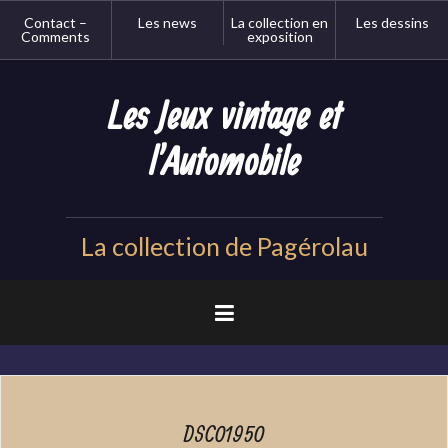
Aller
Contact –
Les news
La collection en
Les dessins
au
Comments
exposition
contenu
principal
Les Jeux vintage et
l'Automobile
La collection de Pagérolau
DSC01950