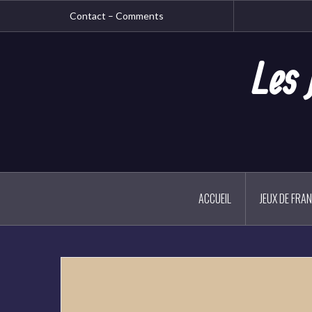
Aller
Contact – Comments
au
contenu
principal
Les 
ACCUEIL
JEUX DE FRA