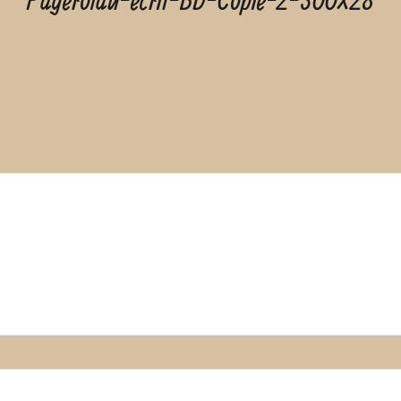
Pagerolau-écrit-BD-Copie-2-300×28