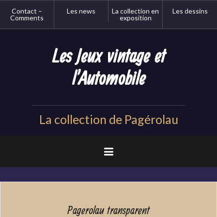
Aller
Contact –
Les news
La collection en
Les dessins
au
Comments
exposition
contenu
principal
Les Jeux vintage et
l'Automobile
La collection de Pagérolau
Pagerolau transparent