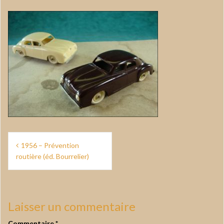
Navigation
1956 – Prévention
de
routière (éd. Bourrelier)
l’article
Laisser un commentaire
Commentaire
*