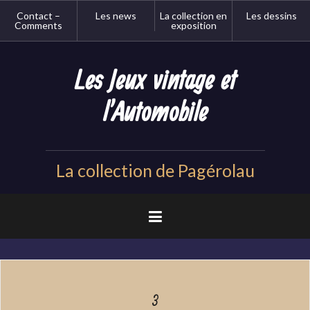
Aller
Contact –
Les news
La collection en
Les dessins
au
Comments
exposition
contenu
principal
Les Jeux vintage et
l'Automobile
La collection de Pagérolau
3