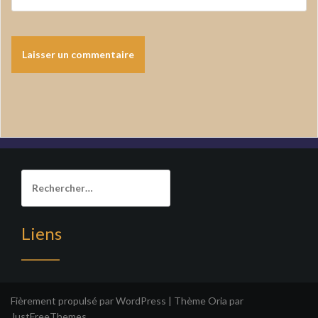
Rechercher :
Liens
______
Fièrement propulsé par WordPress
|
Thème
Oria
par
JustFreeThemes